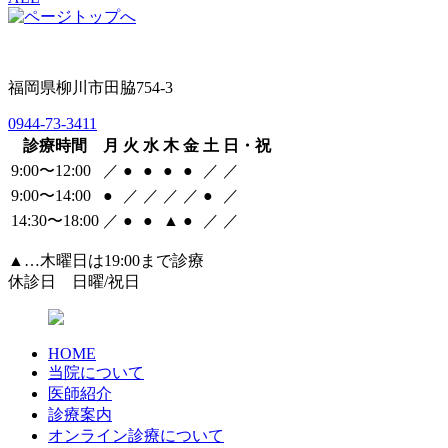
福岡県柳川市田脇754-3
0944-73-3411
診療時間
月
火
水
木
金
土
日・祝
9:00〜12:00
／
●
●
●
●
／
／
9:00〜14:00
●
／
／
／
／
●
／
14:30〜18:00
／
●
●
▲
●
／
／
▲…木曜日は19:00まで診療
休診日 日曜/祝日
HOME
当院について
医師紹介
診療案内
オンライン診療について