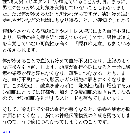
性“冷え男（ヒエダン）”が増えていることが判明。さらに、
男性のほうが冷え対策を実施していないこともわかりまし
た。ただ体が冷えるだけと思われがちですが、実は冷え症は
薄毛やガンなどの原因にもなり得ること、ご存知でしたか？
運動不足からくる筋肉低下やストレス増加による血行不良に
より、男性の冷え症も近年増えているそうです。男性は冷え
を自覚していない可能性が高く、「隠れ冷え症」も多くいる
と考えられます。
体が冷えることで血液も冷えて血行不良になり、上記のよう
な症状を引き起こします。頭皮が血行不良になると十分に酸
素や栄養が行き渡らなくなり、薄毛につながることも。ま
た、血行不良によって酸素がガン細胞に届きにくくなりま
す。この状況は、酸素を使わずに（嫌気性代謝）増殖するガ
ン細胞にとっては好都合。加えて免疫細胞の動きも悪くなる
ので、ガン細胞を処理するスピードも落ちてしまいます。
そして、冷え症で全身の血行が悪くなると、栄養や酸素が脳
に届きにくくなり、脳での神経伝達物質の合成も落ちてしま
うので、うつ病につながってしまうとのことです。
ALL