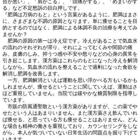
合が悪い」、「肩がこる」、「頭痛がする」、「めまいがす
る」など不定愁訴の目白押しです。
『肥満は万病のもと』という言葉があるように、肥満はまさ
に、さまざまな不調の原因となります。単に痩せることを目
的とするのではなく、肥満による体調不良の治療を考えてみ
ませんか？
肥満の原因の第一は冷え症です。冷えがあることで気血水
の流れのそれぞれが滞り、それによってむくみや関節の痛
み、皮膚のしみ、抑うつ感や不安や怒りなどの心身の異常を
引き起こします。漢方薬はこれらのもとになった冷えを解消
しながら、気血水の流れを整えることで過剰になった食欲を
解消し肥満を改善します。
一方、肥満解消といえば運動を思い浮かべる方もいるかも
しれませんが、痩せるということに関していえば、運動はさ
ほど重視していません。当院では緩やかな糖質制限を指導し
ています。
市販の防風通聖散という漢方薬がありますが、この薬でや
せたという人はあまりいません。また漢方薬さえ飲んでいれ
ば痩せる、と思っている方も痩せることはありません。どん
な場合も精神の働きを重視しており、カウンセリングをしな
がら、本人が気づいていない日常生活の問題点を掘り下げて
いきます。