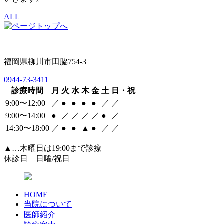
ALL
福岡県柳川市田脇754-3
0944-73-3411
診療時間
月
火
水
木
金
土
日・祝
9:00〜12:00
／
●
●
●
●
／
／
9:00〜14:00
●
／
／
／
／
●
／
14:30〜18:00
／
●
●
▲
●
／
／
▲…木曜日は19:00まで診療
休診日 日曜/祝日
HOME
当院について
医師紹介